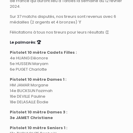
de France qui auront lieu à Tarbes la semaine du 12 février
2024.
Sur 37 matchs disputés, nos tireurs sont revenus avec 6
médailles (2 argents et 4 bronzes) 🏅
Félicitations à tous nos tireurs pour leurs résultats 👏
Le palmarès: 🏆
Pistolet 10 mètre Cadets Filles :
4e HUANG Eléonore
5e HUSSEIN Maryam
6e PUGET Charlotte
Pistolet 10 mètre Dames 1 :
HM JAMAR Morgane
14e BUCKSUN Fazimah
16e DEVILLE Pauline
18e DELASALLE Élodie
Pistolet 10 mètre Dames 3 :
3e JAMET Christiane
Pistolet 10 mètre Seniors 1 :