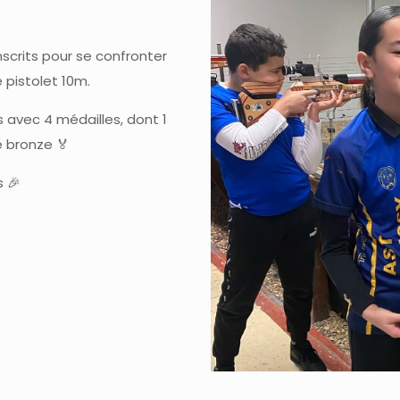
nscrits pour se confronter
e pistolet 10m.
s avec 4 médailles, dont 1
e bronze 🏅
s 🎉