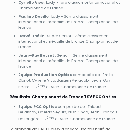
Cyrielle Vivo
: Lady - 1ère classement international et
Championne de France
Pauline Deville
: Lady - 3ème classement
international et médaille de Bronze Championnat de
France
Hervé Dhélin
: Super Senior - 3ème classement
international et médaille de Bronze Championnat de
France
Jean-Guy Becret
: Senior - 3ème classement
international et médaille de Bronze Championnat de
France
Equipe Production Optics
composée de : Emile
Obriot, Cyrielle Vivo, Bastien Vergobbi, Jean-Guy
ème
Becret – 2
et Vice-Championne de France
Résultats Championnat de France TSV PCC Optics.
Equipe PCC Optics
composée de : Thibaut
Delannoy, Gaëtan Seguin, Yushi Shao, Jean-François
ème
Desaugère – 2
et Vice-Championne de France
Le drapeau de L’AST Roissy a encore une fois brillé de