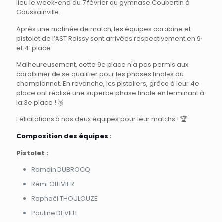
lieu le week-end du 7 février au gymnase Coubertin à
Goussainville.
Après une matinée de match, les équipes carabine et
pistolet de l’AST Roissy sont arrivées respectivement en 9ᵉ
et 4ᵉ place.
Malheureusement, cette 9e place n'a pas permis aux
carabinier de se qualifier pour les phases finales du
championnat. En revanche, les pistoliers, grâce à leur 4e
place ont réalisé une superbe phase finale en terminant à
la 3e place ! 🥉
Félicitations à nos deux équipes pour leur matchs ! 🏆
Composition des équipes :
Pistolet :
Romain DUBROCQ
Rémi OLLIVIER
Raphaël THOULOUZE
Pauline DEVILLE